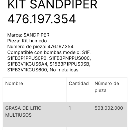
KIT SANDPIPER
476.197.354
Marca: SANDPIPER
Pieza: Kit humedo
Numero de pieza: 476.197.354
Compatible con bombas modelo: S1F,
S1FB3P1PPUS0P0, S1FB3PNPPUS000,
S1FB3V1KCUS6A4, S15B3P1PPUS0SB,
S1FB3V1KCUS600, No metalicas
Nombre
Cantidad
Número de
pieza
GRASA DE LITIO
1
508.002.000
MULTIUSOS