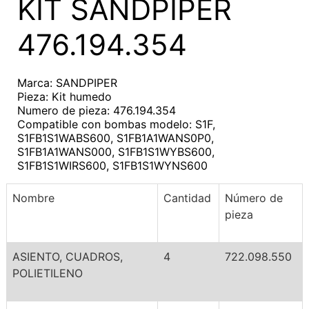
KIT SANDPIPER
476.194.354
Marca: SANDPIPER
Pieza: Kit humedo
Numero de pieza: 476.194.354
Compatible con bombas modelo: S1F,
S1FB1S1WABS600, S1FB1A1WANS0P0,
S1FB1A1WANS000, S1FB1S1WYBS600,
S1FB1S1WIRS600, S1FB1S1WYNS600
Nombre
Cantidad
Número de
pieza
ASIENTO, CUADROS,
4
722.098.550
POLIETILENO