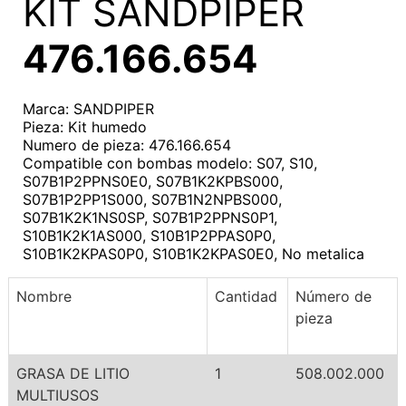
KIT SANDPIPER
476.166.654
Marca: SANDPIPER
Pieza: Kit humedo
Numero de pieza: 476.166.654
Compatible con bombas modelo: S07, S10,
S07B1P2PPNS0E0, S07B1K2KPBS000,
S07B1P2PP1S000, S07B1N2NPBS000,
S07B1K2K1NS0SP, S07B1P2PPNS0P1,
S10B1K2K1AS000, S10B1P2PPAS0P0,
S10B1K2KPAS0P0, S10B1K2KPAS0E0, No metalica
Nombre
Cantidad
Número de
pieza
GRASA DE LITIO
1
508.002.000
MULTIUSOS