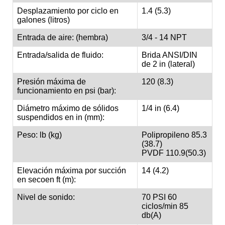
Desplazamiento por ciclo en
1.4 (5.3)
galones (litros)
Entrada de aire: (hembra)
3/4 - 14 NPT
Entrada/salida de fluido:
Brida ANSI/DIN
de 2 in (lateral)
Presión máxima de
120 (8.3)
funcionamiento en psi (bar):
Diámetro máximo de sólidos
1/4 in (6.4)
suspendidos en in (mm):
Peso: lb (kg)
Polipropileno 85.3
(38.7)
PVDF 110.9(50.3)
Elevación máxima por succión
14 (4.2)
en secoen ft (m):
Nivel de sonido:
70 PSI 60
ciclos/min 85
db(A)