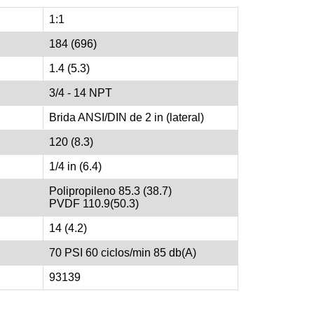
1:1
184 (696)
1.4 (5.3)
3/4 - 14 NPT
Brida ANSI/DIN de 2 in (lateral)
120 (8.3)
1/4 in (6.4)
Polipropileno 85.3 (38.7)
PVDF 110.9(50.3)
14 (4.2)
70 PSI 60 ciclos/min 85 db(A)
93139